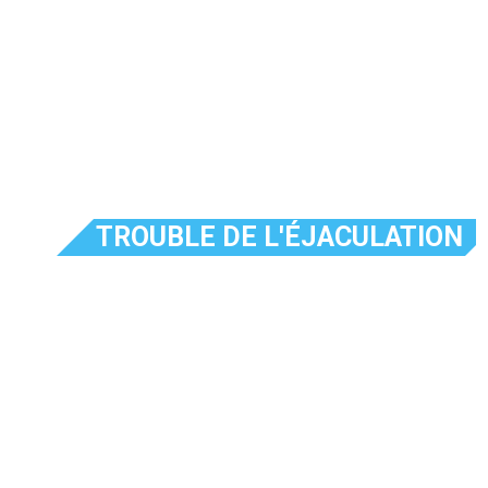
TROUBLE DE L'ÉJACULATION
Top 10 Tips for making
it as a Freelancer from
Home