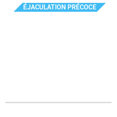
ÉJACULATION PRÉCOCE
VOUS ÉJACULEZ VITE
ALORS CECI VOUS
CONCERNE