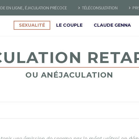
E EN LIGNE, ÉJACULATION PRÉCOCE
TÉLÉCONSULTATION
PRI
SEXUALITÉ
LE COUPLE
CLAUDE GENNA
CULATION RETA
OU ANÉJACULATION
obtenir une émission de sperme par le méat urétral
en dépi