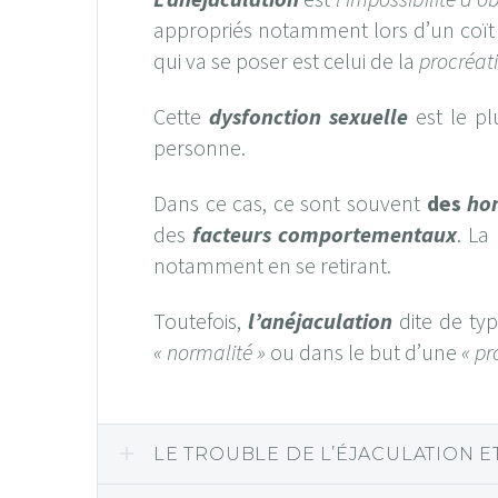
appropriés notamment lors d’un coït i
qui va se poser est celui de la
procréat
Cette
dysfonction sexuelle
est le pl
personne.
Dans ce cas, ce sont souvent
des
ho
des
facteurs comportementaux
. La
notamment en se retirant.
Toutefois,
l’anéjaculation
dite de ty
« normalité »
ou dans le but d’une
« pr
LE TROUBLE DE L’ÉJACULATION E