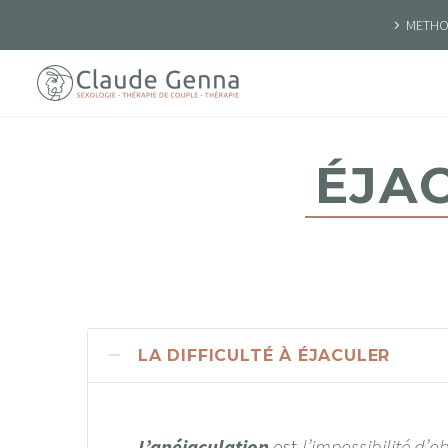
METHOD
ÉJA
LA DIFFICULTÉ À ÉJACULER
L’anéjaculation
est
l’impossibilité d’