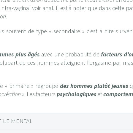
ntra-vaginal voir anal. Il est à noter que dans cette 
ion.
us souvent de type « secondaire » c’est à dire surven
mmes plus âgés
avec une probabilité de
facteurs d’o
 plupart de ces hommes atteignent l’orgasme par mast
pe « primaire » regroupe
des hommes plutôt jeunes
q
ocréation »
. Les facteurs
psychologiques
et
comportem
T LE MENTAL