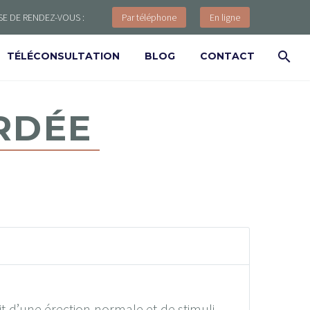
SE DE RENDEZ-VOUS :
Par téléphone
En ligne
TÉLÉCONSULTATION
BLOG
CONTACT
RDÉE
t d’une érection normale et de stimuli