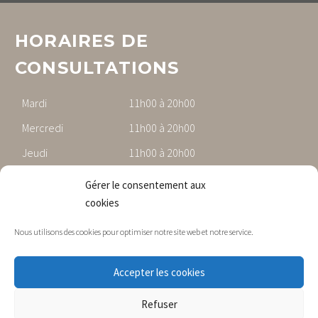
HORAIRES DE
CONSULTATIONS
Mardi
11h00 à 20h00
Mercredi
11h00 à 20h00
Jeudi
11h00 à 20h00
Vendredi
11h00 à 20h00
Gérer le consentement aux
cookies
Nous utilisons des cookies pour optimiser notre site web et notre service.
Mentions légales
Gestion des données personnnelles
Accepter les cookies
CGVU et Téléconsultation
Notice d’information et de consentement
Refuser