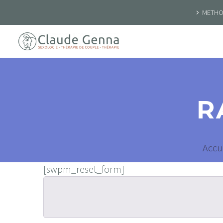
METHOD
R
Accue
[swpm_reset_form]