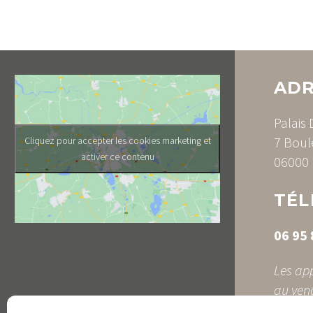
ADR
Palais
7 Boul
Cliquez pour accepter les cookies marketing et
activer ce contenu
06000 
TÉL
06 95 
Les app
au ven