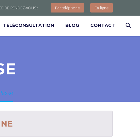
SE DE RENDEZ-VOUS :
Par téléphone
En ligne
TÉLÉCONSULTATION
BLOG
CONTACT
SE
Passe
GNE