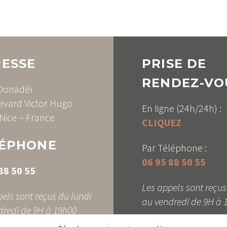
ESSE
PRISE DE
RENDEZ-VO
 Donadéï
evard Victor Hugo
En ligne (24h/24h) :
Nice – France
CLIQUEZ
ÉPHONE
Par Téléphone :
06 95 88 50 55
88 50 55
Les appels sont reçus
els sont reçus du lundi
au vendredi de 9H à 
dredi de 9H à 19h00